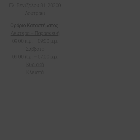
Ελ. Βενιζέλου 81, 20300
Λουτράκι
Ωράριο Καταστήματος:
Δευτέρα – Παρασκευή
09:00 π.μ. – 09:00 μ.μ.
Σάββατο
09:00 π.μ. – 07:00 μ.μ.
Κυριακή
Κλειστά