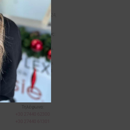
Διεύθυνση:
Γεωργίου Γεννηματά 24,
Άνω Γλυφάδα
Ωράριο Καταστήματος:
Τρίτη – Παρασκευή
09:00 π.μ. – 09:00 μ.μ.
Σάββατο
08:30 π.μ. – 07:00 μ.μ.
Κυριακή & Δευτέρα
Κλειστά
ΛΟΥΤΡΑΚΙ
Τηλέφωνα:
+30 27440 62300
+30 27440 61301