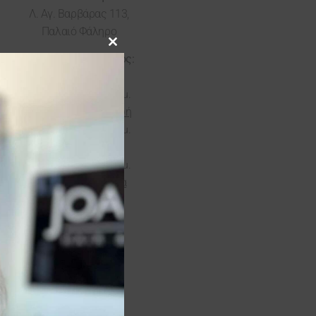
Λ. Αγ. Βαρβάρας 113,
Παλαιό Φάληρο
Close this module
Ωράριο Καταστήματος:
Τρίτη & Τετάρτη
09:00 π.μ. – 08:00 μ.μ.
Πέμπτη & Παρασκευή
09:00 π.μ. – 09:00 μ.μ.
Σάββατο
08:30 π.μ. – 07:00 μ.μ.
Κυριακή & Δευτέρα
Κλειστά
ΓΛΥΦΑΔΑ
Τηλέφωνα:
+30 210 96 26 448
+30 210
96 26 458