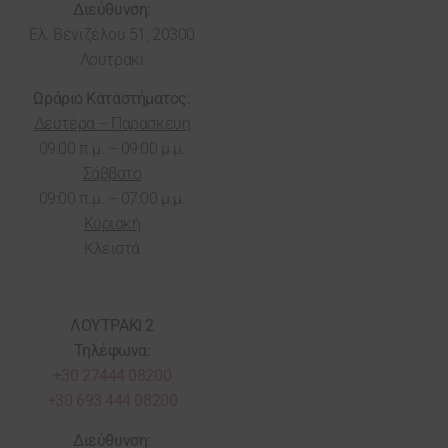
Διεύθυνση:
Ελ. Βενιζέλου 51, 20300
Λουτράκι
Ωράριο Καταστήματος:
Δευτέρα – Παρασκευή
09:00 π.μ. – 09:00 μ.μ.
Σάββατο
09:00 π.μ. – 07:00 μ.μ.
Κυριακή
Κλειστά
ΛΟΥΤΡΑΚΙ 2
Τηλέφωνα:
+30 27444 08200
+30 693 444 08200
Διεύθυνση: