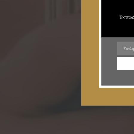
Έκπτωση
Συπλη
Email