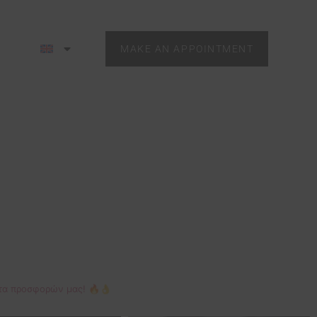
MAKE AN APPOINTMENT
κέτα προσφορών μας! 🔥👌