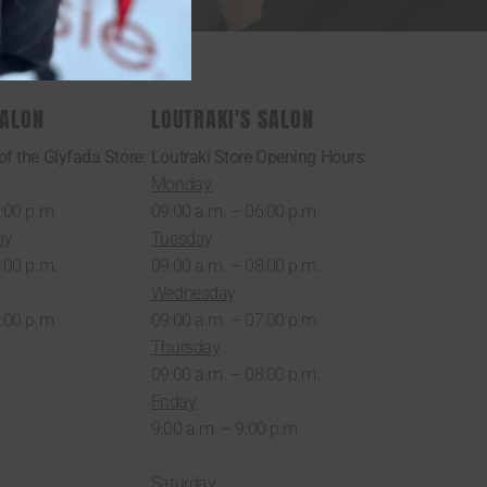
SALON
LOUTRAKI'S SALON
f the Glyfada Store:
Loutraki Store Opening Hours:
Monday
:00 p.m.
09:00 a.m. – 06:00 p.m.
ay
Tuesday
:00 p.m.
09:00 a.m. – 08:00 p.m.
Wednesday
:00 p.m.
09:00 a.m. – 07:00 p.m.
Thursday
09:00 a.m. – 08:00 p.m.
Friday
9:00 a.m. – 9:00 p.m.
Saturday