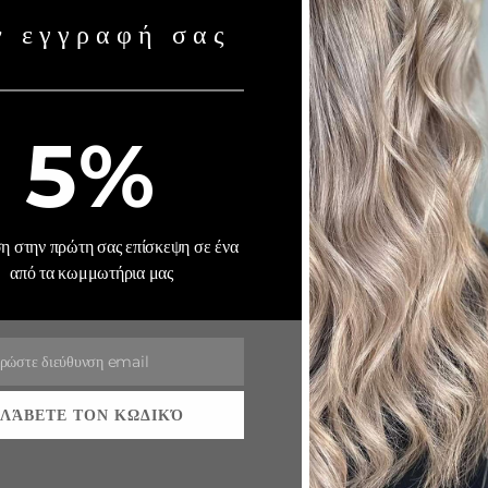
ν εγγραφή σας
KE CARE OF
5%
 στην πρώτη σας επίσκεψη σε ένα
από τα κωμμωτήρια μας
ρώστε διεύθυνση email
ΛΆΒΕΤΕ ΤΟΝ ΚΩΔΙΚΌ