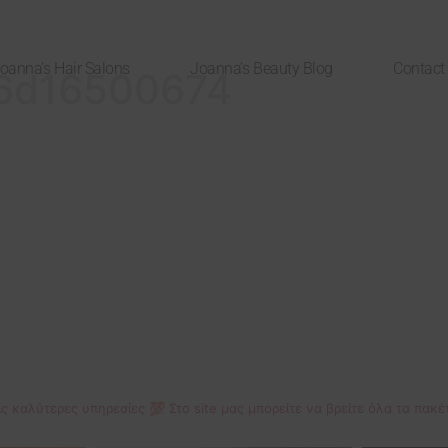
oanna’s Hair Salons
Joanna’s Beauty Blog
Contact
6d16500674
ις καλύτερες υπηρεσίες 💯
Στο site μας μπορείτε να βρείτε όλα τα πα