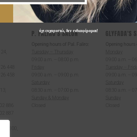
όχι ευχαριστώ, δεν ενδιαφέρομαι!
P. FALIRO'S SALON
GLYFADA'S 
Opening hours of Pal. Faliro:
Opening hours o
 24,
Tuesday – Thursday
Monday
09:00 a.m. – 08:00 p.m.
09:00 a.m. – 06
 26 448
Friday
Tuesday – Frid
 26 458
09:00 a.m. – 09:00 p.m.
09:00 a.m. – 09
Saturday
Saturday
13,
08:30 a.m. – 07:00 p.m.
08:30 a.m. – 07
Sunday & Monday
Sunday
 02 886
Closed
Closed
 02 887
et, 20300,