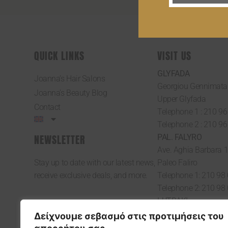
QUICK LINKS
VISIT US
GLYFADA
Joanna’s Hair Salons
Georgiou Gennimata
Joanna’s Beauty Blog
Upper Glyfada
Contact
Telephone 1 : 210 96
Telephone 2 : 210 96
NEWSLETTER
PAL. FALYRO
Ave. Aghia Barbara 1
Stay up to date with our latest news,
Paleo Faliro
receive exclusive deals, and more.
Telephone 1: 210 98
Telephone 2: 210 98
LUTRAKI
El. 51 Venizelos Stre
Δείχνουμε σεβασμό στις προτιμήσεις του
Loutraki