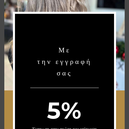
NEWSLETTER
Stay up to date with our latest news, receive exclusive deals, and more.
Με
SUBSCRIBE ⟶
την εγγραφή
σας
VISIT US
GLYFADA
Georgiou Gennimata 24,
Upper Glyfada
5%
Telephone 1 : 210 96 26 448
Telephone 2 : 210 96 26 458
PAL. FALYRO
Ave. Aghia Barbara 113,
Paleo Faliro