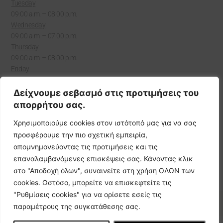
Tuesday
09:00 a.m. – 08:00 p.m.
Wednesday
09:00 a.m. – 07:00 p.m.
Thursday
09:00 a.m. – 08:00 p.m.
Friday
9:00 a.m. – 9:00 p.m.
Δείχνουμε σεβασμό στις προτιμήσεις του
Saturday
απορρήτου σας.
Χρησιμοποιούμε cookies στον ιστότοπό μας για να σας
9:00 a.m. – 7:00 p.m.
προσφέρουμε την πιο σχετική εμπειρία,
Sunday
απομνημονεύοντας τις προτιμήσεις και τις
επαναλαμβανόμενες επισκέψεις σας. Κάνοντας κλικ
Closed
στο "Αποδοχή όλων", συναινείτε στη χρήση ΟΛΩΝ των
cookies. Ωστόσο, μπορείτε να επισκεφτείτε τις
"Ρυθμίσεις cookies" για να ορίσετε εσείς τις
© Joanna's Hair & Beauty Salon 2026
παραμέτρους της συγκατάθεσης σας.