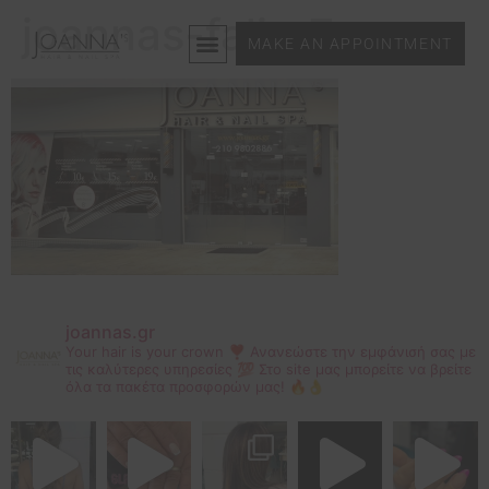
joannas-faliro7
MAKE AN APPOINTMENT
joannas.gr
Your hair is your crown ❣
Ανανεώστε την εμφάνισή σας με
τις καλύτερες υπηρεσίες 💯
Στο site μας μπορείτε να βρείτε
όλα τα πακέτα προσφορών μας! 🔥👌