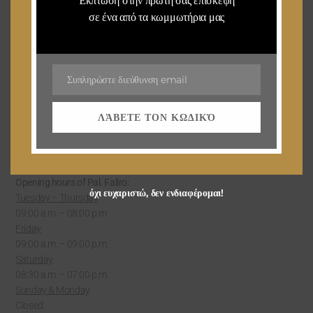
Έκπτωση στην πρώτη σας επίσκεψη
Telephone 1: 210 98 02 886
σε ένα από τα κωμμωτήρια μας
Telephone 2: 210 98 02 887
LUTRAKI
El. 51 Venizelos Street, 20300,
Loutraki
Συπληρώστε διεύθυνση email
Email
Telephone 1 : 27440 62300
Telephone 2 : 27440 61301
ΛΆΒΕΤΕ ΤΟΝ ΚΩΔΙΚΌ
P. FALIRO'S SALON
Opening hours of Pal. Faliro:
όχι ευχαριστώ, δεν ενδιαφέρομαι!
Tuesday – Thursday
09:00 a.m. – 08:00 p.m.
Friday
09:00 a.m. – 09:00 p.m.
Saturday
08:30 a.m. – 07:00 p.m.
Sunday & Monday
Closed