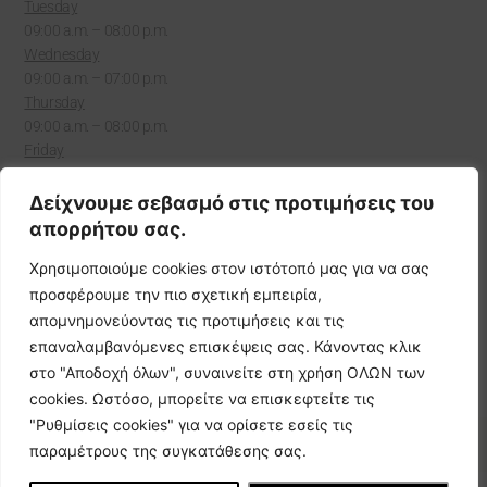
Tuesday
09:00 a.m. – 08:00 p.m.
Wednesday
09:00 a.m. – 07:00 p.m.
Thursday
09:00 a.m. – 08:00 p.m.
Friday
9:00 a.m. – 9:00 p.m.
Δείχνουμε σεβασμό στις προτιμήσεις του
Saturday
απορρήτου σας.
Χρησιμοποιούμε cookies στον ιστότοπό μας για να σας
9:00 a.m. – 7:00 p.m.
προσφέρουμε την πιο σχετική εμπειρία,
Sunday
απομνημονεύοντας τις προτιμήσεις και τις
επαναλαμβανόμενες επισκέψεις σας. Κάνοντας κλικ
Closed
στο "Αποδοχή όλων", συναινείτε στη χρήση ΟΛΩΝ των
cookies. Ωστόσο, μπορείτε να επισκεφτείτε τις
"Ρυθμίσεις cookies" για να ορίσετε εσείς τις
© Joanna's Hair & Beauty Salon 2026
παραμέτρους της συγκατάθεσης σας.