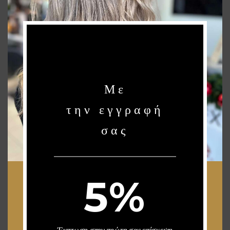
NEWSLETTER
Stay up to date with our latest news, receive exclusive deals, and more.
Με
SUBSCRIBE ⟶
την εγγραφή
σας
VISIT US
GLYFADA
Georgiou Gennimata 24,
Upper Glyfada
5%
Telephone 1 : 210 96 26 448
Telephone 2 : 210 96 26 458
PAL. FALYRO
Ave. Aghia Barbara 113,
Paleo Faliro