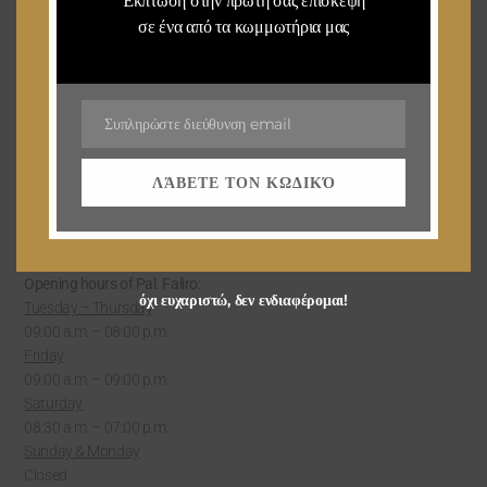
Έκπτωση στην πρώτη σας επίσκεψη
Telephone 1: 210 98 02 886
σε ένα από τα κωμμωτήρια μας
Telephone 2: 210 98 02 887
LUTRAKI
El. 51 Venizelos Street, 20300,
Loutraki
Συπληρώστε διεύθυνση email
Email
Telephone 1 : 27440 62300
Telephone 2 : 27440 61301
ΛΆΒΕΤΕ ΤΟΝ ΚΩΔΙΚΌ
P. FALIRO'S SALON
Opening hours of Pal. Faliro:
όχι ευχαριστώ, δεν ενδιαφέρομαι!
Tuesday – Thursday
09:00 a.m. – 08:00 p.m.
Friday
09:00 a.m. – 09:00 p.m.
Saturday
08:30 a.m. – 07:00 p.m.
Sunday & Monday
Closed