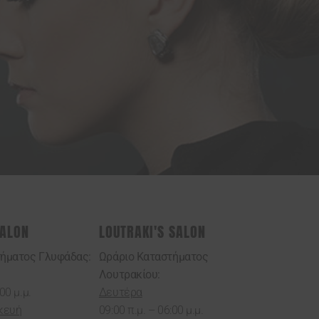
SALON
LOUTRAKI'S SALON
τήματος Γλυφάδας:
Ωράριο Καταστήματος
Λουτρακίου:
00 μ.μ.
Δευτέρα
κευή
09:00 π.μ. – 06:00 μ.μ.