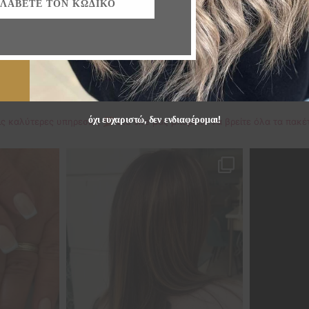
ΛΆΒΕΤΕ ΤΟΝ ΚΩΔΙΚΌ
όχι ευχαριστώ, δεν ενδιαφέρομαι!
ις καλύτερες υπηρεσίες 💯
Στο site μας μπορείτε να βρείτε όλα τα πα