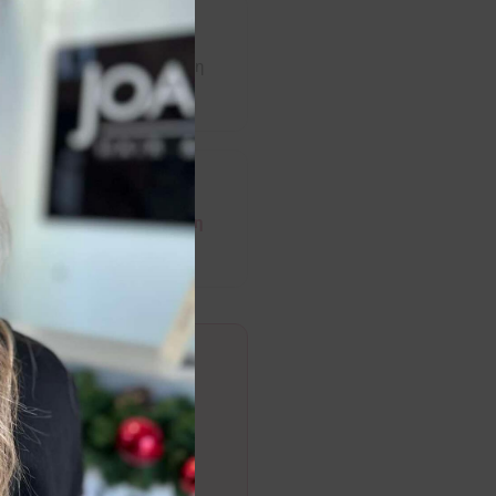
ης τρίχας και διατηρεί τη
αλή κατάσταση.
Η ανανέωση