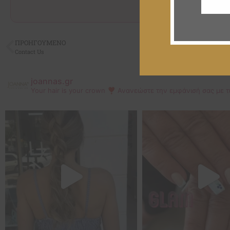
ΠΡΟΗΓΟΥΜΕΝΟ
Contact Us
joannas.gr
Your hair is your crown ❣
Ανανεώστε την εμφάνισή σας με τ