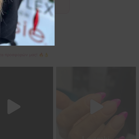
κέτα προσφορών μας! 🔥👌