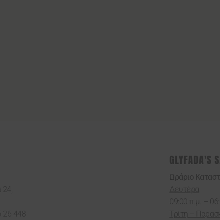
GLYFADA'S 
Ωράριο Κατασ
 24,
Δευτέρα
09:00 π.μ. – 06:
6 26 448
Τρίτη – Παρασ