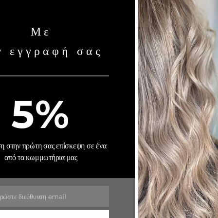
Με
υ κλειδώνει το χρώμα αμέσως μετά τη βαφή. Ενισχύει τη δομή τ
Ρωτήστε μας για αυτή την επιλογή!
ν εγγραφή σας
5%
ώμα να φαίνεται παλιό ακόμα κι αν το υπόλοιπο μαλλί είναι σε κ
έσκο και ζωντανό.
 στην πρώτη σας επίσκεψη σε ένα
από τα κωμμωτήρια μας
μα σας να διαρκεί όσο το δυνατόν περισσότερο;
 ρωτήστε μας για τις θεραπείες προστασίας χρώματος.
ρώστε διεύθυνση email
Κλείστε ραντεβού