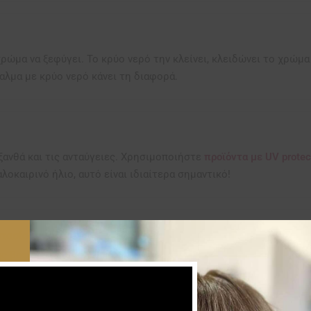
χρώμα να ξεφύγει. Το κρύο νερό την κλείνει, κλειδώνει το χρώμ
αλμα με κρύο νερό κάνει τη διαφορά.
ξανθά και τις ανταύγειες. Χρησιμοποιήστε
προϊόντα με UV protec
λοκαιρινό ήλιο, αυτό είναι ιδιαίτερα σημαντικό!
στασία
 της βαφής. Πριν βουτήξετε, εφαρμόστε
λάδι ή conditioner
στα μαλλ
 γλυκό νερό.