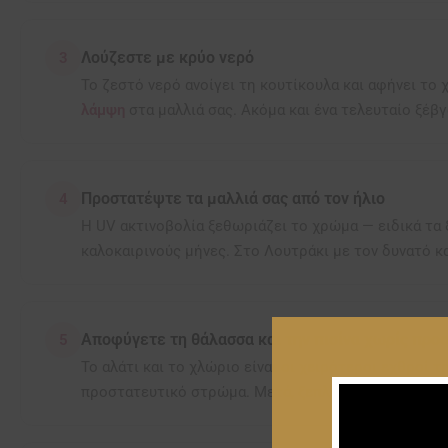
Λούζεστε με κρύο νερό
3
Το ζεστό νερό ανοίγει τη κουτίκουλα και αφήνει το 
λάμψη
στα μαλλιά σας. Ακόμα και ένα τελευταίο ξέβγ
Προστατέψτε τα μαλλιά σας από τον ήλιο
4
Η UV ακτινοβολία ξεθωριάζει το χρώμα — ειδικά τα 
καλοκαιρινούς μήνες. Στο Λουτράκι με τον δυνατό κα
Αποφύγετε τη θάλασσα και την πισίνα χωρίς προ
5
Το αλάτι και το χλώριο είναι οι χειρότεροι εχθροί
προστατευτικό στρώμα. Μετά, ξεπλύνετε αμέσως με