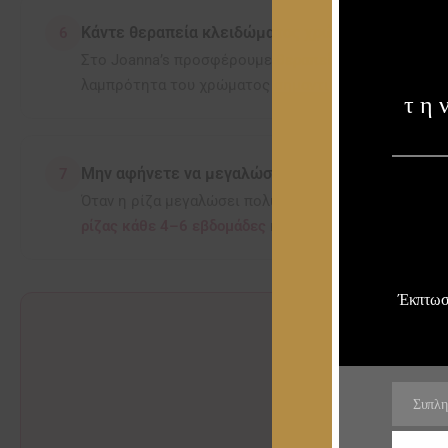
Κάντε θεραπεία κλειδώματος χρώματος
6
Στο Joanna’s προσφέρουμε
θεραπεία Y-Color Bond
πο
λαμπρότητα του χρώματος σημαντικά περισσότερο. 
τη
Μην αφήνετε να μεγαλώσει πολύ η ρίζα
7
Όταν η ρίζα μεγαλώσει πολύ, η αντίθεση κάνει το χρ
ρίζας κάθε 4–6 εβδομάδες
κρατά το χρώμα πάντα φρ
Έκπτωση
Θέλετε το χρώ
Επισκεφθείτε μας και
Συπλη
Email