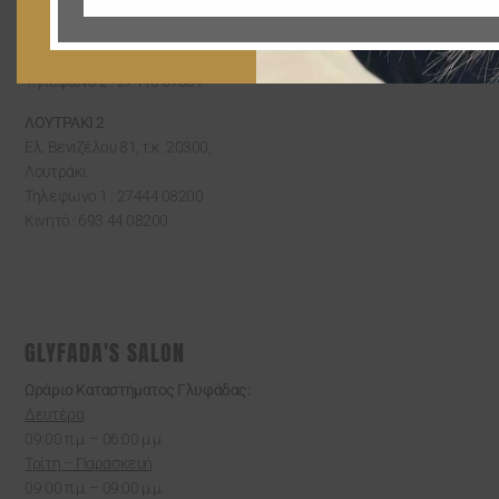
Ελ. Βενιζέλου 51, τ.κ. 20300,
Λουτράκι
Τηλεφωνο 1 : 27440 62300
Τηλεφωνο 2 : 27440 61301
ΛΟΥΤΡΑΚΙ 2
Ελ. Βενιζέλου 81, τ.κ. 20300,
Λουτράκι
Τηλεφωνο 1 : 27444 08200
Κινητό : 693 44 08200
GLYFADA'S SALON
Ωράριο Καταστήματος Γλυφάδας:
Δευτέρα
09:00 π.μ. – 06:00 μ.μ.
Τρίτη – Παρασκευή
09:00 π.μ. – 09:00 μ.μ.