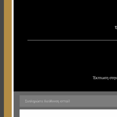
NEWSLETTER
Stay up to date with our latest news, receive exclusive deals, and more.
SUBSCRIBE ⟶
VISIT US
Έκπτωση στην 
ΓΛΥΦΑΔΑ
Γεωργίου Γεννηματά 24,
Άνω Γλυφάδα
Τηλεφωνο 1 : 210 96 26 448
Συπληρώστε διεύθυνση email
Email
Τηλεφωνο 2 : 210 96 26 458
ΛΟΥΤΡΑΚΙ