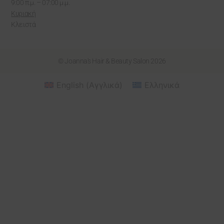
9:00 π.μ. – 07:00 μ.μ.
Κυριακή
Κλειστά
© Joanna's Hair & Beauty Salon 2026
English
(
Αγγλικά
)
Ελληνικά