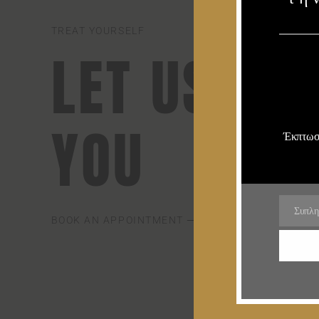
TREAT YOURSELF
LET US TA
YOU
Έκπτωση
Συπλη
Email
BOOK AN APPOINTMENT ⟶