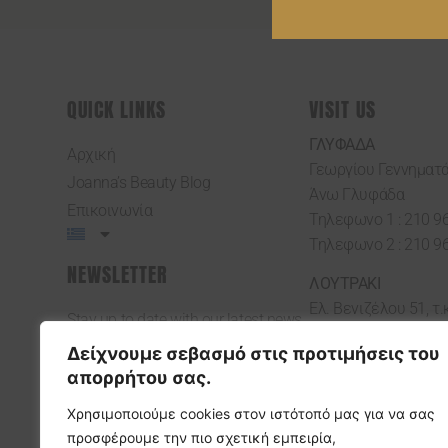
QUICK LINKS
VISIT US
ΓΛΥΦΑΔΑ
Αρχική
Γεωργίου Γεννηματά
Joanna’s Beauty Blog
Άνω Γλυφάδα
Επικοινωνία
Τηλεφωνο 1 : 210 9
Τηλεφωνο 2 : 210 9
NEWSLETTER
ΛΟΥΤΡΑΚΙ
Ελ. Βενιζέλου 51, τ.
Stay up to date with our latest news,
Λουτράκι
receive exclusive deals, and more.
Δείχνουμε σεβασμό στις προτιμήσεις του
Τηλεφωνο 1 : 27440
απορρήτου σας.
Τηλεφωνο 2 : 27440
Χρησιμοποιούμε cookies στον ιστότοπό μας για να σας
ΛΟΥΤΡΑΚΙ 2
προσφέρουμε την πιο σχετική εμπειρία,
Ελ. Βενιζέλου 81, τ.