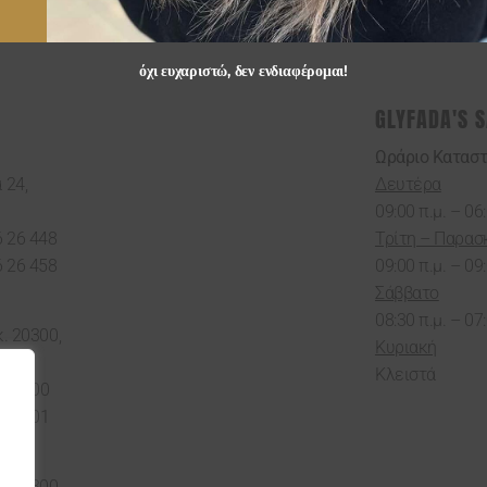
όχι ευχαριστώ, δεν ενδιαφέρομαι!
GLYFADA'S 
Ωράριο Κατασ
 24,
Δευτέρα
09:00 π.μ. – 06:
6 26 448
Τρίτη – Παρασ
6 26 458
09:00 π.μ. – 09:
Σάββατο
08:30 π.μ. – 07:
κ. 20300,
Κυριακή
Κλειστά
 62300
 61301
κ. 20300,