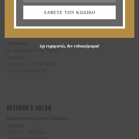
ΛΟΥΤΡΑΚΙ
Ελ. Βενιζέλου 51, τ.κ. 20300,
ΛΆΒΕΤΕ ΤΟΝ ΚΩΔΙΚΌ
Λουτράκι
Τηλεφωνο 1 : 27440 62300
Τηλεφωνο 2 : 27440 61301
ΛΟΥΤΡΑΚΙ 2
όχι ευχαριστώ, δεν ενδιαφέρομαι!
Ελ. Βενιζέλου 81, τ.κ. 20300,
Λουτράκι
Τηλεφωνο 1 : 27444 08200
Κινητό : 693 44 08200
GLYFADA'S SALON
Ωράριο Καταστήματος Γλυφάδας:
Δευτέρα
09:00 π.μ. – 06:00 μ.μ.
Τρίτη – Παρασκευή