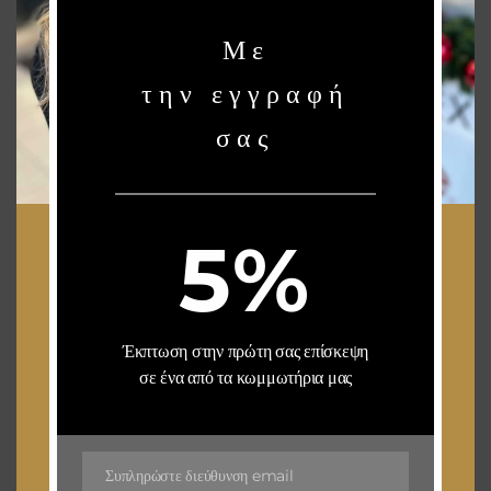
Επικοινωνία
Με
NEWSLETTER
την εγγραφή
Stay up to date with our latest news, receive exclusive deals, and more.
σας
5%
SUBSCRIBE ⟶
VISIT US
Έκπτωση στην πρώτη σας επίσκεψη
ΓΛΥΦΑΔΑ
σε ένα από τα κωμμωτήρια μας
Γεωργίου Γεννηματά 24,
Άνω Γλυφάδα
Τηλεφωνο 1 : 210 96 26 448
Τηλεφωνο 2 : 210 96 26 458
Συπληρώστε διεύθυνση email
Email