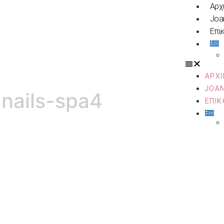
Αρχ
Joa
Επι
ΑΡΧ
JOA
-nails-spa4
ΕΠΙΚ