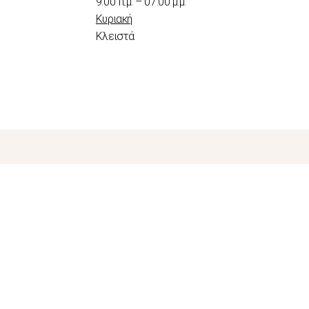
9:00 π.μ. – 07:00 μ.μ.
Κυριακή
Κλειστά
odule