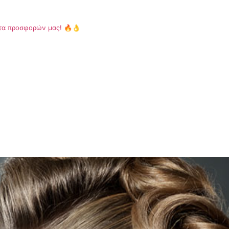
κέτα προσφορών μας! 🔥👌