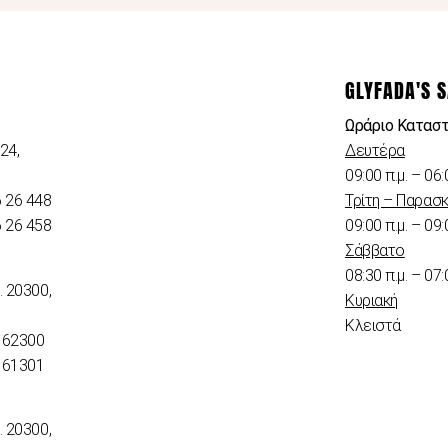
GLYFADA'S 
Ωράριο Κατασ
24,
Δευτέρα
09:00 π.μ. – 06:
6 26 448
Τρίτη – Παρασ
6 26 458
09:00 π.μ. – 09:
Σάββατο
08:30 π.μ. – 07:
. 20300,
Κυριακή
Κλειστά
 62300
 61301
. 20300,