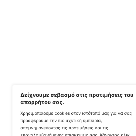
Με
την εγγραφή σας
5%
Έκπτωση στην πρώτη σας επίσκεψη σε ένα
από τα κωμμωτήρια μας
Δείχνουμε σεβασμό στις προτιμήσεις του
απορρήτου σας.
Συπληρώστε διεύθυνση email
Email
Χρησιμοποιούμε cookies στον ιστότοπό μας για να σας
προσφέρουμε την πιο σχετική εμπειρία,
ΛΆΒΕΤΕ ΤΟΝ ΚΩΔΙΚΌ
απομνημονεύοντας τις προτιμήσεις και τις
επαναλαμβανόμενες επισκέψεις σας. Κάνοντας κλικ