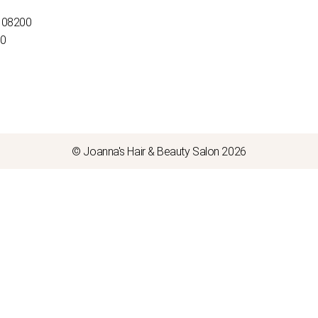
 08200
00
© Joanna's Hair & Beauty Salon 2026
Close this m