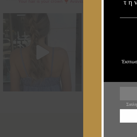
τη
Your hair is your crown ❣
Ανανεώστε την εμφάνισή σας με τ
Έκπτωση
Email
Συπλη