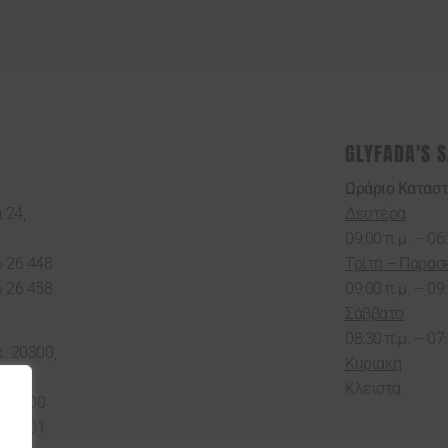
GLYFADA'S 
Ωράριο Κατασ
 24,
Δευτέρα
09:00 π.μ. – 06:
6 26 448
Τρίτη – Παρασ
6 26 458
09:00 π.μ. – 09:
Σάββατο
08:30 π.μ. – 07:
κ. 20300,
Κυριακή
Κλειστά
 62300
 61301