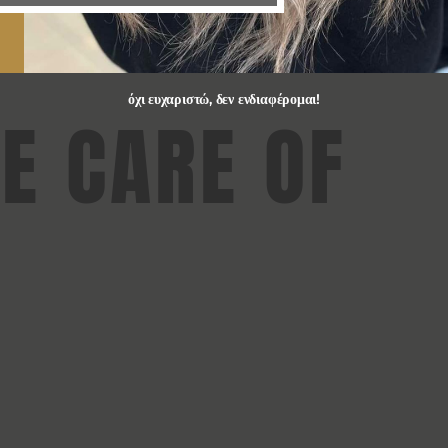
όχι ευχαριστώ, δεν ενδιαφέρομαι!
KE CARE OF