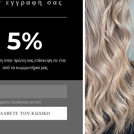
ν εγγραφή σας
ις καλύτερες υπηρεσίες 💯
Στο site μας μπορείτε να βρείτε όλα τα πα
5%
 στην πρώτη σας επίσκεψη σε ένα
από τα κωμμωτήρια μας
Load More...
Follow on Instagram
ρώστε διεύθυνση email
ΛΆΒΕΤΕ ΤΟΝ ΚΩΔΙΚΌ