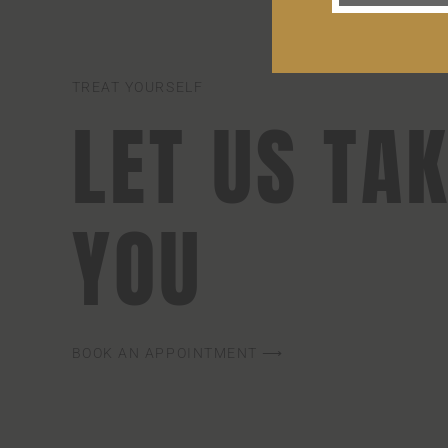
TREAT YOURSELF
LET US TA
YOU
BOOK AN APPOINTMENT ⟶