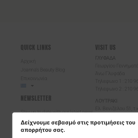
QUICK LINKS
VISIT US
ΓΛΥΦΑΔΑ
Αρχική
Γεωργίου Γεννηματά
Joanna’s Beauty Blog
Άνω Γλυφάδα
Επικοινωνία
Τηλεφωνο 1 : 210 9
Τηλεφωνο 2 : 210 9
NEWSLETTER
ΛΟΥΤΡΑΚΙ
Ελ. Βενιζέλου 51, τ.
Stay up to date with our latest news,
Λουτράκι
receive exclusive deals, and more.
Δείχνουμε σεβασμό στις προτιμήσεις του
Τηλεφωνο 1 : 27440
απορρήτου σας.
Τηλεφωνο 2 : 27440