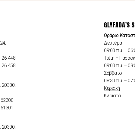
GLYFADA'S 
Ωράριο Κατασ
24,
Δευτέρα
09:00 π.μ. – 06:
6 26 448
Τρίτη – Παρασ
6 26 458
09:00 π.μ. – 09:
Σάββατο
08:30 π.μ. – 07:
. 20300,
Κυριακή
Κλειστά
 62300
 61301
. 20300,