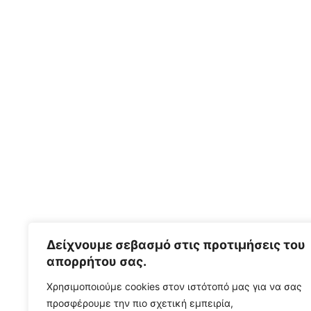
Με
την εγγραφή σας
5%
Έκπτωση στην πρώτη σας επίσκεψη σε ένα
από τα κωμμωτήρια μας
Email
Δείχνουμε σεβασμό στις προτιμήσεις του
απορρήτου σας.
Συπληρώστε διεύθυνση email
Χρησιμοποιούμε cookies στον ιστότοπό μας για να σας
προσφέρουμε την πιο σχετική εμπειρία,
ΛΆΒΕΤΕ ΤΟΝ ΚΩΔΙΚΌ