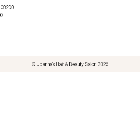
 08200
00
© Joanna's Hair & Beauty Salon 2026
Close this m