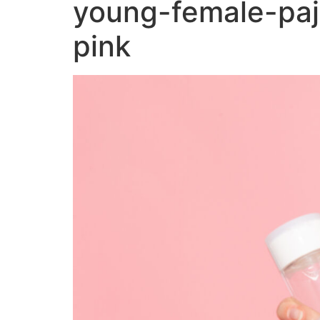
young-female-paj
pink