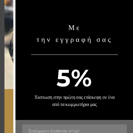
Αρχική
Joanna’s Beauty Blog
Επικοινωνία
Με
NEWSLETTER
την εγγραφή σας
Stay up to date with our latest news, receive exclusive deals, and more.
5%
SUBSCRIBE ⟶
Έκπτωση στην πρώτη σας επίσκεψη σε ένα
από τα κωμμωτήρια μας
VISIT US
ΓΛΥΦΑΔΑ
Γεωργίου Γεννηματά 24,
Άνω Γλυφάδα
Συπληρώστε διεύθυνση email
Email