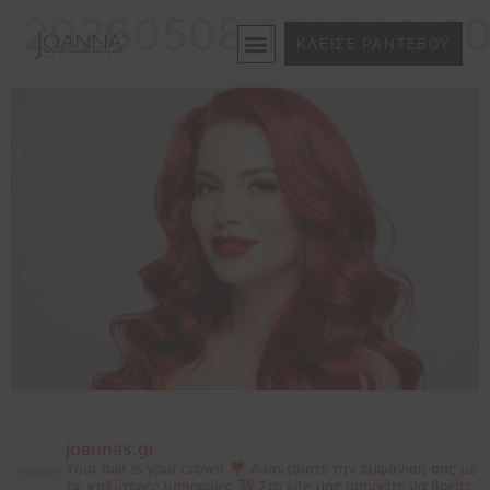
20260508_153049_0
ΚΛΕΙΣΕ ΡΑΝΤΕΒΟΥ
joannas.gr
Your hair is your crown ❣
Ανανεώστε την εμφάνισή σας με
τις καλύτερες υπηρεσίες 💯
Στο site μας μπορείτε να βρείτε