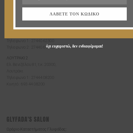
Τηλεφωνο 1 : 210 96 26 448
Τηλεφωνο 2 : 210 96 26 458
ΛΆΒΕΤΕ ΤΟΝ ΚΩΔΙΚΌ
ΛΟΥΤΡΑΚΙ
Ελ. Βενιζέλου 51, τ.κ. 20300,
Λουτράκι
Τηλεφωνο 1 : 27440 62300
όχι ευχαριστώ, δεν ενδιαφέρομαι!
Τηλεφωνο 2 : 27440 61301
ΛΟΥΤΡΑΚΙ 2
Ελ. Βενιζέλου 81, τ.κ. 20300,
Λουτράκι
Τηλεφωνο 1 : 27444 08200
Κινητό : 693 44 08200
GLYFADA'S SALON
Ωράριο Καταστήματος Γλυφάδας: