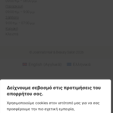
09:00 π.μ. – 08:00 μ.μ.
Παρασκευή
09:00 π.μ. – 9:00 μ.μ.
Σάββατο
9:00 π.μ. – 07:00 μ.μ.
Κυριακή
Κλειστά
© Joanna's Hair & Beauty Salon 2026
English
(
Αγγλικά
)
Ελληνικά
Δείχνουμε σεβασμό στις προτιμήσεις του
απορρήτου σας.
Χρησιμοποιούμε cookies στον ιστότοπό μας για να σας
προσφέρουμε την πιο σχετική εμπειρία,