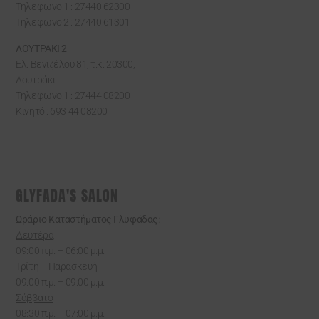
Τηλεφωνο 1 : 27440 62300
Τηλεφωνο 2 : 27440 61301
ΛΟΥΤΡΑΚΙ 2
Ελ. Βενιζέλου 81, τ.κ. 20300,
Λουτράκι
Τηλεφωνο 1 : 27444 08200
Κινητό : 693 44 08200
GLYFADA'S SALON
Ωράριο Καταστήματος Γλυφάδας:
Δευτέρα
09:00 π.μ. – 06:00 μ.μ.
Τρίτη – Παρασκευή
09:00 π.μ. – 09:00 μ.μ.
Σάββατο
08:30 π.μ. – 07:00 μ.μ.