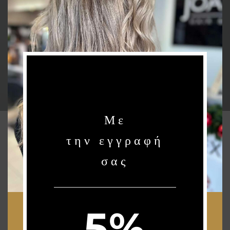
Με
την εγγραφή
QUICK LINKS
σας
Αρχική
Joanna’s Beauty Blog
Επικοινωνία
5%