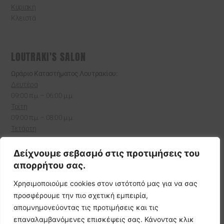
Κυριακή
Κλειστά
LOUTRAKI'S SALON
Ωράριο Καταστήματος Λουτρακίου:
Δευτέρα
09:00 π.μ. – 06:00 μ.μ.
Τρίτη
09:00 π.μ. – 08:00 μ.μ.
Τετάρτη
09:00 π.μ. – 07:00 μ.μ.
Πέμπτη
Δείχνουμε σεβασμό στις προτιμήσεις του
09:00 π.μ. – 08:00 μ.μ.
απορρήτου σας.
Παρασκευή
Χρησιμοποιούμε cookies στον ιστότοπό μας για να σας
09:00 π.μ. – 9:00 μ.μ.
Σάββατο
προσφέρουμε την πιο σχετική εμπειρία,
9:00 π.μ. – 07:00 μ.μ.
απομνημονεύοντας τις προτιμήσεις και τις
Κυριακή
επαναλαμβανόμενες επισκέψεις σας. Κάνοντας κλικ