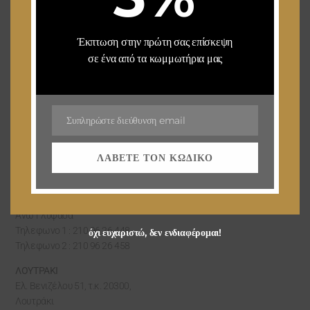
NEWSLETTER
Stay up to date with our latest news, receive exclusive deals, and more.
Έκπτωση στην πρώτη σας επίσκεψη
σε ένα από τα κωμμωτήρια μας
SUBSCRIBE ⟶
Συπληρώστε διεύθυνση email
Email
VISIT US
ΛΆΒΕΤΕ ΤΟΝ ΚΩΔΙΚΌ
ΓΛΥΦΑΔΑ
Γεωργίου Γεννηματά 24,
Άνω Γλυφάδα
Τηλεφωνο 1 : 210 96 26 448
όχι ευχαριστώ, δεν ενδιαφέρομαι!
Τηλεφωνο 2 : 210 96 26 458
ΛΟΥΤΡΑΚΙ
Ελ. Βενιζέλου 51, τ.κ. 20300,
Λουτράκι